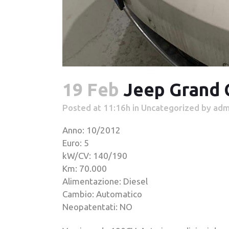
19 Feb
Jeep Grand 
Posted at 11:16h
in
Uncategorized
by
adm
Anno: 10/2012
Euro: 5
kW/CV: 140/190
Km: 70.000
Alimentazione: Diesel
Cambio: Automatico
Neopatentati: NO