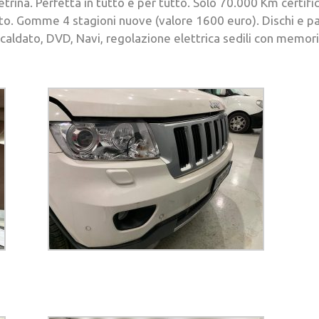
rina. Perfetta in tutto e per tutto. Solo 70.000 Km certific
o. Gomme 4 stagioni nuove (valore 1600 euro). Dischi e pas
e riscaldato, DVD, Navi, regolazione elettrica sedili con me